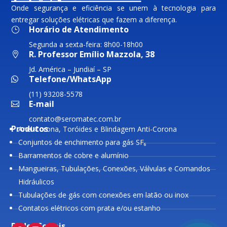
Onde segurança e eficiência se unem à tecnologia para
entregar soluções elétricas que fazem a diferença.
Horário de Atendimento
}
Segunda a sexta-feira: 8h00-18h00
R. Professor Emílio Mazzola, 38

Jd. América – Jundiaí – SP
Telefone/WhatsApp

(11) 93208-5578
E-mail

contato@seromatec.com.br
Produtos
Anel Corona, Toróides e Blindagem Anti-Corona
Conjuntos de enchimento para gás SF₆
Barramentos de cobre e alumínio
Mangueiras, Tubulações, Conexões, Válvulas e Comandos
Hidráulicos
Tubulações de gás com conexões em latão ou inox
Contatos elétricos com prata e/ou estanho
Redes Sociais